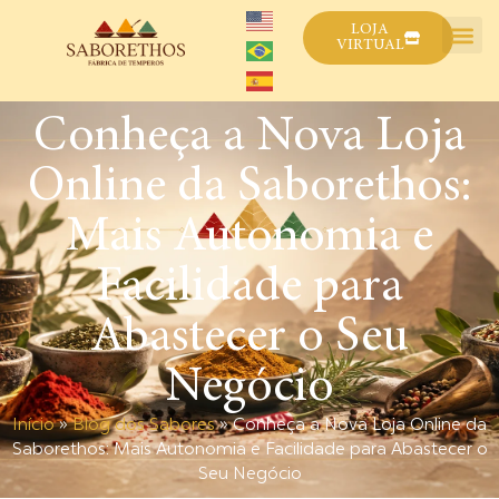
LOJA
VIRTUAL
Conheça a Nova Loja
Online da Saborethos:
Mais Autonomia e
Facilidade para
Abastecer o Seu
Negócio
Início
»
Blog dos Sabores
»
Conheça a Nova Loja Online da
Saborethos: Mais Autonomia e Facilidade para Abastecer o
Seu Negócio