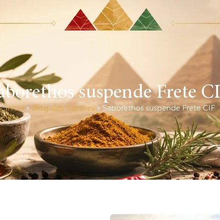
HOS
PRODUTOS
SERVIÇOS
BLOG
CO
aborethos suspende Frete C
Início
»
Blog dos Sabores
»
Saborethos suspende Frete CIF