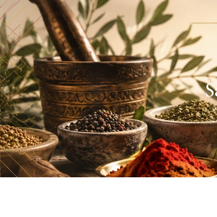
HOME
A SABORET
S