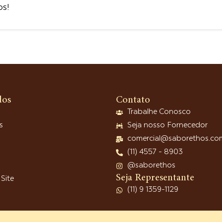
s!
dos
Contato
Trabalhe Conosco
s
Seja nosso Fornecedor
comercial@saborethos.co
(11) 4557 - 8903
@saborethos
Seja Representante
Site
(11) 9 1359-1129