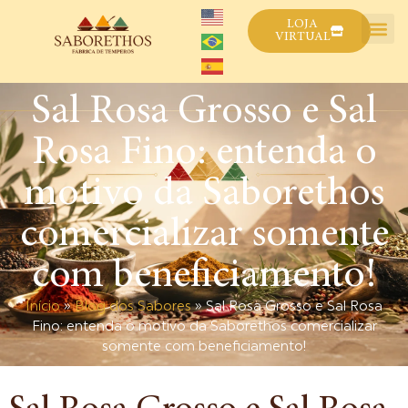
LOJA
VIRTUAL
Sal Rosa Grosso e Sal
Rosa Fino: entenda o
motivo da Saborethos
comercializar somente
com beneficiamento!
Início
»
Blog dos Sabores
»
Sal Rosa Grosso e Sal Rosa
Fino: entenda o motivo da Saborethos comercializar
somente com beneficiamento!